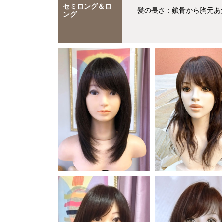
セミロング＆ロ
髪の長さ：鎖骨から胸元あ
ング