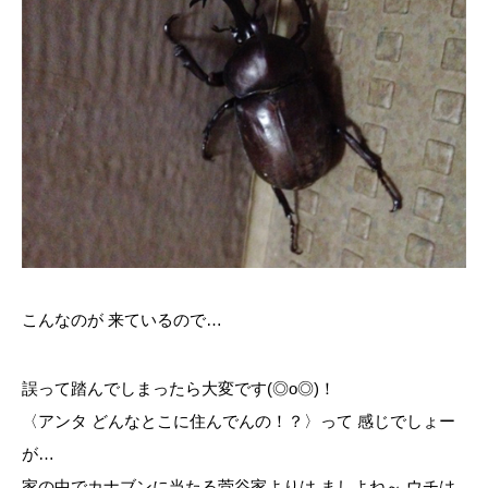
こんなのが 来ているので…
誤って踏んでしまったら大変です(◎o◎)！
〈アンタ どんなとこに住んでんの！？〉って 感じでしょー
が…
家の中でカナブンに当たる菅谷家よりは ましよね～ ウチは