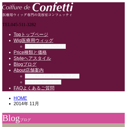
TEL
045-511-3282
Top
トップページ
Wig
医療用ウィッグ
ウィッグ制作の流れ
Price
種類と価格
Style
ヘアスタイル
Blog
ブログ
About
店舗案内
お問い合わせ
お問い合わせ
アクセス
アクセス
FAQ
よくあるご質問
HOME
2014年 11月
Blog
ブログ