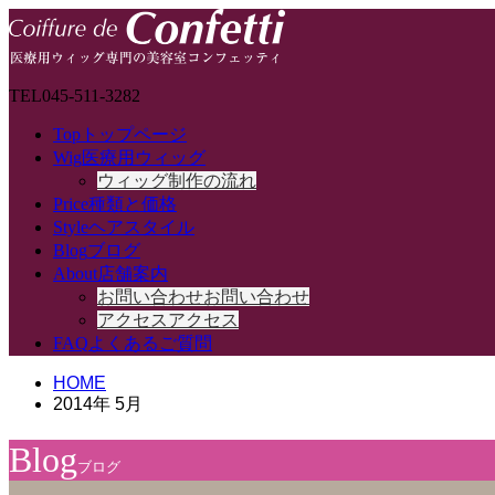
TEL
045-511-3282
Top
トップページ
Wig
医療用ウィッグ
ウィッグ制作の流れ
Price
種類と価格
Style
ヘアスタイル
Blog
ブログ
About
店舗案内
お問い合わせ
お問い合わせ
アクセス
アクセス
FAQ
よくあるご質問
HOME
2014年 5月
Blog
ブログ