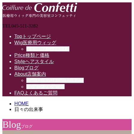
TEL
045-511-3282
Top
トップページ
Wig
医療用ウィッグ
ウィッグ制作の流れ
Price
種類と価格
Style
ヘアスタイル
Blog
ブログ
About
店舗案内
お問い合わせ
お問い合わせ
アクセス
アクセス
FAQ
よくあるご質問
HOME
日々の出来事
Blog
ブログ