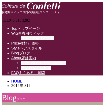
TEL
045-511-3282
Top
トップページ
Wig
医療用ウィッグ
ウィッグ制作の流れ
Price
種類と価格
Style
ヘアスタイル
Blog
ブログ
About
店舗案内
お問い合わせ
お問い合わせ
アクセス
アクセス
FAQ
よくあるご質問
HOME
2014年 8月
Blog
ブログ