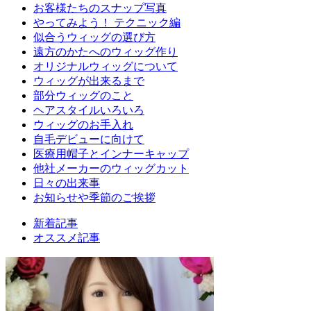
お客様たちのスナップ写真
やってみよう！ テクニック編
似合うウィッグの選び方
遠方のかたへのウィッグ作り
オリジナルウィッグについて
ウィッグが出来るまで
部分ウィッグのこと
ヘアスタイルいろいろ
ウィッグのお手入れ
自毛デビューに向けて
医療用帽子とインナーキャップ
他社メーカーのウィッグカット
日々の出来事
お知らせや季節のご挨拶
新着記事
オススメ記事