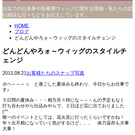
お店での出来事や医療用ウィッグに関する情報・私たちの試
行錯誤な日々などをお伝えしています。
HOME
ブログ
どんどんやろォ～ウィッグのスタイルチェンジ
どんどんやろォ～ウィッグのスタイルチ
ェンジ
2011.08.21
お客様たちのスナップ写真
ボヘ～～～ッ と過ごした夏休みも終わり、今日からお仕事で
す♪
５日間の夏休み・・・相方共々特にな～～～んの予定もなく
打ち合わせやら仕込みやらで、２日ほど店に出ておりました
(^^ゞ
唯一のイベントとしては、花火見に行ったくらいですかね！
年々出不精になっていく気がするけど。。。 体力温存も大事
大事！