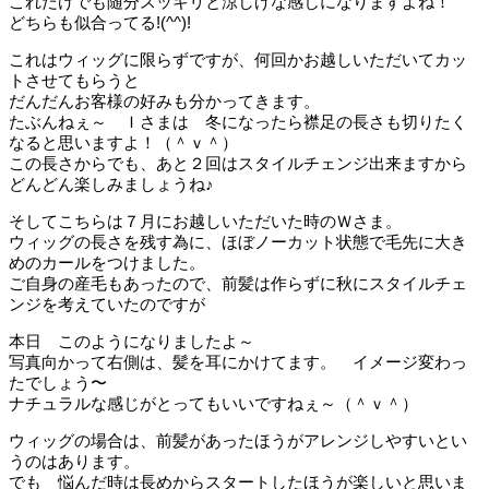
これだけでも随分スッキリと涼しげな感じになりますよね！
どちらも似合ってる!(^^)!
これはウィッグに限らずですが、何回かお越しいただいてカッ
トさせてもらうと
だんだんお客様の好みも分かってきます。
たぶんねぇ～ Ｉさまは 冬になったら襟足の長さも切りたく
なると思いますよ！（＾ｖ＾）
この長さからでも、あと２回はスタイルチェンジ出来ますから
どんどん楽しみましょうね♪
そしてこちらは７月にお越しいただいた時のＷさま。
ウィッグの長さを残す為に、ほぼノーカット状態で毛先に大き
めのカールをつけました。
ご自身の産毛もあったので、前髪は作らずに秋にスタイルチェ
ンジを考えていたのですが
本日 このようになりましたよ～
写真向かって右側は、髪を耳にかけてます。 イメージ変わっ
たでしょう〜
ナチュラルな感じがとってもいいですねぇ～（＾ｖ＾）
ウィッグの場合は、前髪があったほうがアレンジしやすいとい
うのはあります。
でも 悩んだ時は長めからスタートしたほうが楽しいと思いま