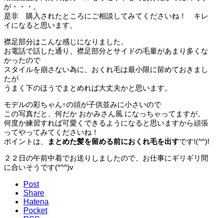
が・・・。
是非 購入されたところにご相談してみてくださいね！ キレ
イになると思います。
襟足部分はこんな感じになりました。
お電話で話した通り、襟足部分とサイドの毛量があまり多くな
かったので
スタイルを崩さない為に、おくれ毛は最小限に留めておきまし
たが
うまく下のほうでまとめれば大丈夫かと思います。
モデルの彩ちゃん↑の頭が子供並みに小さいので
この写真だと、何だか おかみさん風 になっちゃってますが、
何度か練習すれば可愛くできるようになると思いますから頑張
ってやってみてくださいね！
ポイントは、
まとめた髪を留める前におくれ毛を出す
です!(^^)!
２２日の午前中着でお送りしましたので、お仕事にギリギリ間
に合いそうです(*^^)v
Post
Share
Hatena
Pocket