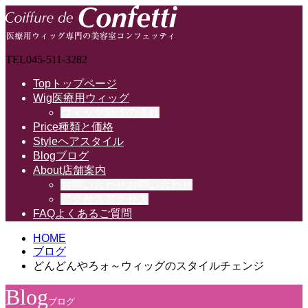
TEL
045-511-3282
Top
トップページ
Wig
医療用ウィッグ
ウィッグ制作の流れ
Price
種類と価格
Style
ヘアスタイル
Blog
ブログ
About
店舗案内
お問い合わせ
お問い合わせ
アクセス
アクセス
FAQ
よくあるご質問
HOME
ブログ
どんどんやろォ～ウィッグのスタイルチェンジ
Blog
ブログ