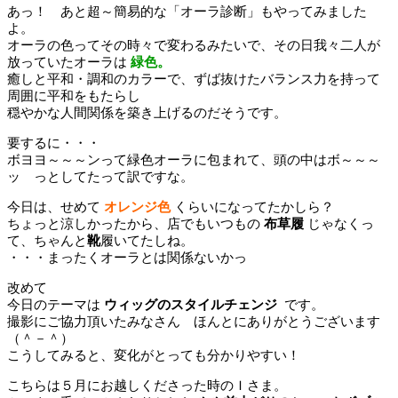
あっ！ あと超～簡易的な「オーラ診断」もやってみました
よ。
オーラの色ってその時々で変わるみたいで、その日我々二人が
放っていたオーラは
緑色。
癒しと平和・調和のカラーで、ずば抜けたバランス力を持って
周囲に平和をもたらし
穏やかな人間関係を築き上げるのだそうです。
要するに・・・
ボヨヨ～～～ンって緑色オーラに包まれて、頭の中はボ～～～
ッ っとしてたって訳ですな。
今日は、せめて
オレンジ色
くらいになってたかしら？
ちょっと涼しかったから、店でもいつもの
布草履
じゃなくっ
て、ちゃんと
靴
履いてたしね。
・・・まったくオーラとは関係ないかっ
改めて
今日のテーマは
ウィッグのスタイルチェンジ
です。
撮影にご協力頂いたみなさん ほんとにありがとうございます
（＾－＾）
こうしてみると、変化がとっても分かりやすい！
こちらは５月にお越しくださった時のＩさま。