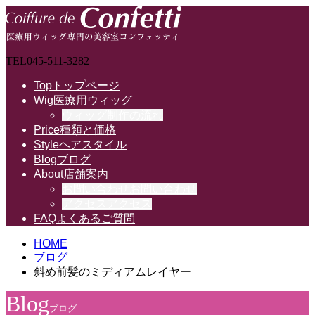
TEL
045-511-3282
Top
トップページ
Wig
医療用ウィッグ
ウィッグ制作の流れ
Price
種類と価格
Style
ヘアスタイル
Blog
ブログ
About
店舗案内
お問い合わせ
お問い合わせ
アクセス
アクセス
FAQ
よくあるご質問
HOME
ブログ
斜め前髪のミディアムレイヤー
Blog
ブログ