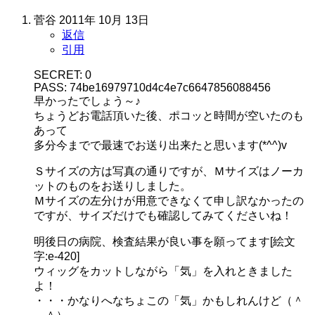
菅谷
2011年 10月 13日
返信
引用
SECRET: 0
PASS: 74be16979710d4c4e7c6647856088456
早かったでしょう～♪
ちょうどお電話頂いた後、ポコッと時間が空いたのも
あって
多分今までで最速でお送り出来たと思います(*^^)v
Ｓサイズの方は写真の通りですが、Ｍサイズはノーカ
ットのものをお送りしました。
Ｍサイズの左分けが用意できなくて申し訳なかったの
ですが、サイズだけでも確認してみてくださいね！
明後日の病院、検査結果が良い事を願ってます[絵文
字:e-420]
ウィッグをカットしながら「気」を入れときました
よ！
・・・かなりへなちょこの「気」かもしれんけど（＾