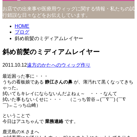
お店での出来事や医療用ウィッグに関する情報・私たちの試
行錯誤な日々などをお伝えしています。
HOME
ブログ
斜め前髪のミディアムレイヤー
斜め前髪のミディアムレイヤー
2011.10.12
遠方のかたへのウィッグ作り
最近困った事に・・・
うちの看板娘である
静江さんの鼻
が、薄汚れて黒くなってきち
ゃった。
拭いてもキレイにならないんだよねぇ～ ・・・なんて
拭いた事もないくせに・・・ （こっち菅谷→(￣∇￣) (￣∇
￣)←こっち山崎）
ということで
今日はアユちゃんで
業務連絡
です。
鹿児島のＫさまへ