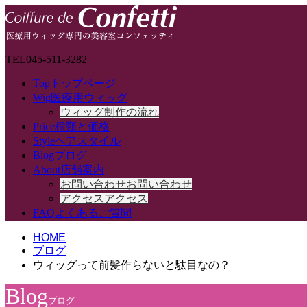
TEL
045-511-3282
Top
トップページ
Wig
医療用ウィッグ
ウィッグ制作の流れ
Price
種類と価格
Style
ヘアスタイル
Blog
ブログ
About
店舗案内
お問い合わせ
お問い合わせ
アクセス
アクセス
FAQ
よくあるご質問
HOME
ブログ
ウィッグって前髪作らないと駄目なの？
Blog
ブログ