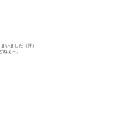
しまいました（汗）
どねぇ～。