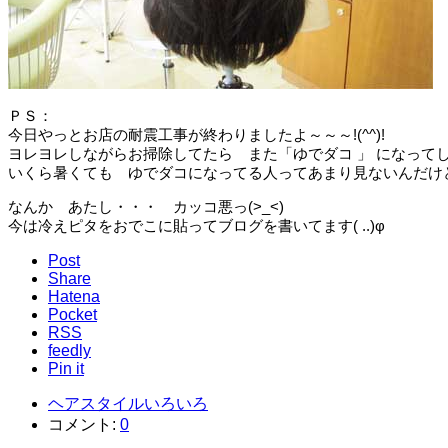
ＰＳ：
今日やっとお店の耐震工事が終わりましたよ～～～!(^^)!
ヨレヨレしながらお掃除してたら また「ゆでダコ 」 になって
いくら暑くても ゆでダコになってる人ってあまり見ないんだけ
なんか あたし・・・ カッコ悪っ(>_<)
今は冷えピタをおでこに貼ってブログを書いてます( ..)φ
Post
Share
Hatena
Pocket
RSS
feedly
Pin it
ヘアスタイルいろいろ
コメント:
0