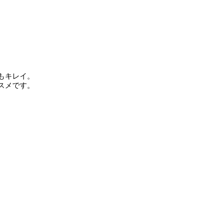
もキレイ。
スメです。
。