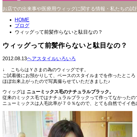
お店での出来事や医療用ウィッグに関する情報・私たちの試
HOME
ブログ
ウィッグって前髪作らないと駄目なの？
ウィッグって前髪作らないと駄目なの？
2012.08.13
ヘアスタイルいろいろ
↓ こちらはＹさまの為のウィッグです。
ご試着後にお預かりして、ベースのスタイルまでを作ったところ 
ほぼ出来上がったので写真撮らせていただきました♪
ウィッグは
ニューミックス毛のナチュラルブラック。
従来のミックス毛ではナチュラルブラックって作ってなかったの
ニューミックスは人毛比率が７０％なので、とても自然でイイ色