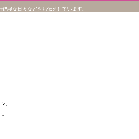
行錯誤な日々などをお伝えしています。
ョン。
す。