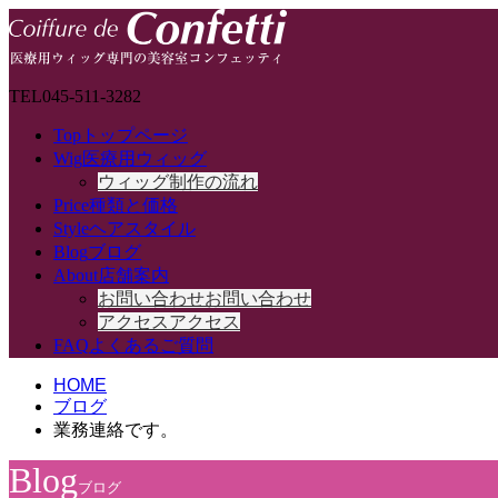
TEL
045-511-3282
Top
トップページ
Wig
医療用ウィッグ
ウィッグ制作の流れ
Price
種類と価格
Style
ヘアスタイル
Blog
ブログ
About
店舗案内
お問い合わせ
お問い合わせ
アクセス
アクセス
FAQ
よくあるご質問
HOME
ブログ
業務連絡です。
Blog
ブログ