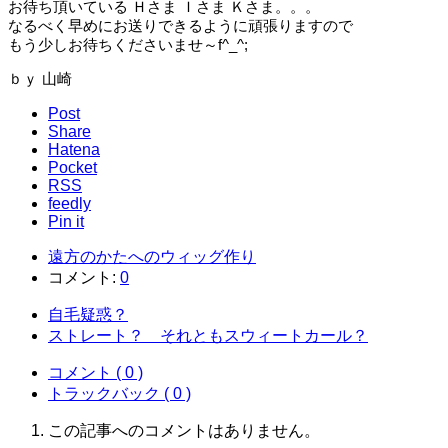
お待ち頂いている Ｈさま Ｉさま Ｋさま。。。
なるべく早めにお送りできるように頑張りますので
もう少しお待ちくださいませ～f^_^;
ｂｙ 山崎
Post
Share
Hatena
Pocket
RSS
feedly
Pin it
遠方のかたへのウィッグ作り
コメント:
0
自毛疑惑？
ストレート？ それともスウィートカール？
コメント ( 0 )
トラックバック ( 0 )
この記事へのコメントはありません。