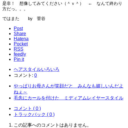
是非！ 想像してみてください（＾ｖ＾） ← なんて終わり
方だっ。。。
ではまた by 菅谷
Post
Share
Hatena
Pocket
RSS
feedly
Pin it
ヘアスタイルいろいろ
コメント:
0
やっぱりお母さんが笑顔だと みんなも嬉しいんだよ
ねぇ～
毛先にカールを付けた ミディアムレイヤースタイル
コメント ( 0 )
トラックバック ( 0 )
この記事へのコメントはありません。