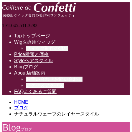
TEL
045-511-3282
Top
トップページ
Wig
医療用ウィッグ
ウィッグ制作の流れ
Price
種類と価格
Style
ヘアスタイル
Blog
ブログ
About
店舗案内
お問い合わせ
お問い合わせ
アクセス
アクセス
FAQ
よくあるご質問
HOME
ブログ
ナチュラルウェーブのレイヤースタイル
Blog
ブログ