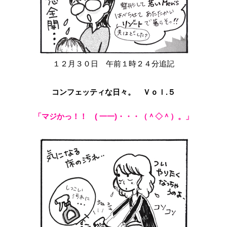
１２月３０日 午前１時２４分追記
コンフェッティな日々。 Ｖｏｌ.５
「マジかっ！！ ( 一一)・・・（＾◇＾）。」