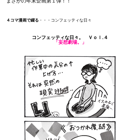
まさかの年末企画第１弾！！
４コマ漫画で綴る
・・・コンフェッティな日々
コンフェッティな日々。 Ｖｏｌ.４
「妄想劇場。」