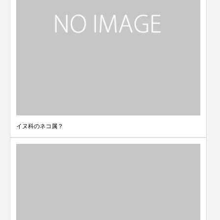
イヌ科のネコ属？