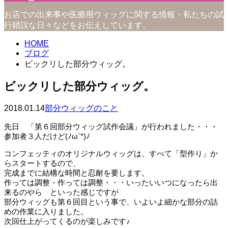
お店での出来事や医療用ウィッグに関する情報・私たちの試
行錯誤な日々などをお伝えしています。
HOME
ブログ
ビックリした部分ウィッグ。
ビックリした部分ウィッグ。
2018.01.14
部分ウィッグのこと
先日 「第６回部分ウィッグ試作会議」が行われました・・・
参加者３人だけど(ﾉω`*)ﾉ
コンフェッティのオリジナルウィッグは、すべて「型作り」か
らスタートするので、
完成までに結構な時間と忍耐を要します。
作っては調整・作っては調整・・・いったいいつになったら出
来るのやら といった感じですが
部分ウィッグも第６回目という事で、いよいよ細かな部分の詰
めの作業に入りました。
次回仕上がってくるのが楽しみです♪