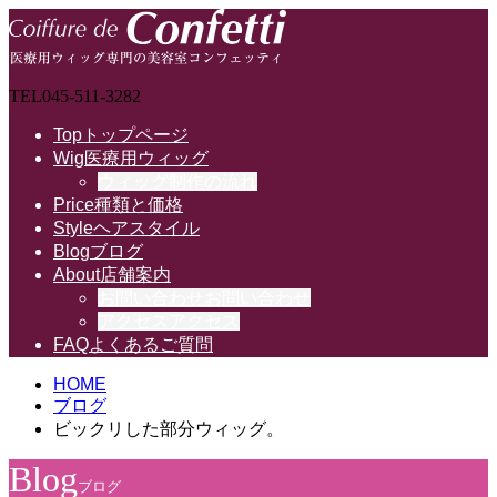
TEL
045-511-3282
Top
トップページ
Wig
医療用ウィッグ
ウィッグ制作の流れ
Price
種類と価格
Style
ヘアスタイル
Blog
ブログ
About
店舗案内
お問い合わせ
お問い合わせ
アクセス
アクセス
FAQ
よくあるご質問
HOME
ブログ
ビックリした部分ウィッグ。
Blog
ブログ