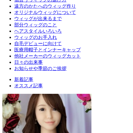
遠方のかたへのウィッグ作り
オリジナルウィッグについて
ウィッグが出来るまで
部分ウィッグのこと
ヘアスタイルいろいろ
ウィッグのお手入れ
自毛デビューに向けて
医療用帽子とインナーキャップ
他社メーカーのウィッグカット
日々の出来事
お知らせや季節のご挨拶
新着記事
オススメ記事