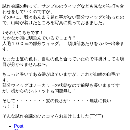
試作会議の時って、サンプルのウィッグなども見ながら打ち合
わせをしていくのですが、
その中に、我々あんまり見た事がない部分ウィッグがあったの
で、山崎が着けたところを写真に撮っておきました。
↓それがこちらです！
なかなか頭に馴染んでいるでしょう？
人毛１００％の部分ウィッグ。 頭頂部あたりをカバー出来ま
す。
たまたま髪の色も、自毛の色と合っていたので耳掛けしても境
目が分かりませんね〜。
ちょっと巻いてある髪が出ていますが、これが山崎の自毛で
す。
部分ウィッグはノーカットの状態なので前髪も長いままです
が、横からのシルエットも問題無し！
そして・・・・・・・髪の長さが・・・・・無駄に長い
っ！！！
そんな試作会議のひとコマをお届けしました(￣^￣)ゞ
Post