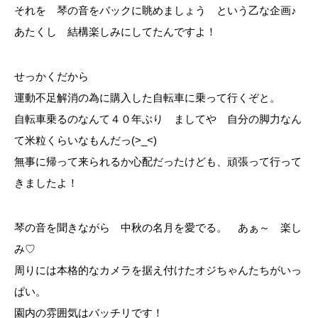
それを 琴の音をバックに眺めましょう という乙な企画♪
あたくし 結構楽しみにしてたんですよ！
せっかくだから
運動不足解消の為に購入した自転車に乗って行くぞと。
自転車乗るのなんて４０年ぶり ましてや 自分の脚力なん
て米粒くらいなもんだっ(>_<)
無事に帰って来られるか心配だったけども、頑張って行って
きましたよ！
琴の音を聞きながら 中秋の名月を愛でる。 あぁ～ 楽し
み♡
周りには本格的なカメラを据え付けたオジちゃんたちがいっ
ぱい。
園内の雰囲気はバッチリです！