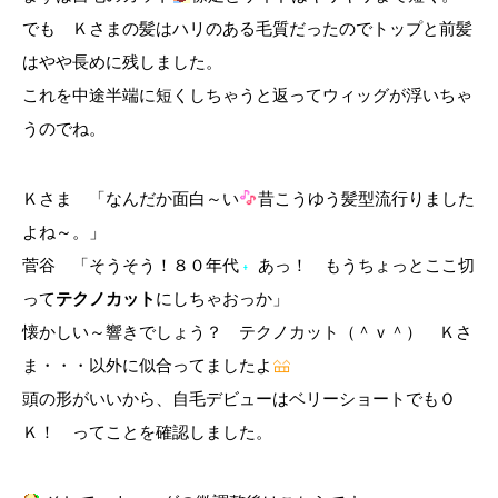
でも Ｋさまの髪はハリのある毛質だったのでトップと前髪
はやや長めに残しました。
これを中途半端に短くしちゃうと返ってウィッグが浮いちゃ
うのでね。
Ｋさま 「なんだか面白～い
昔こうゆう髪型流行りました
よね～。」
菅谷 「そうそう！８０年代
あっ！ もうちょっとここ切
って
テクノカット
にしちゃおっか」
懐かしい～響きでしょう？ テクノカット（＾ｖ＾） Ｋさ
ま・・・以外に似合ってましたよ
頭の形がいいから、自毛デビューはベリーショートでもＯ
Ｋ！ ってことを確認しました。