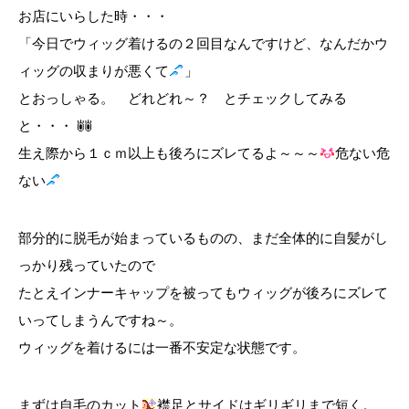
お店にいらした時・・・
「今日でウィッグ着けるの２回目なんですけど、なんだかウ
ィッグの収まりが悪くて
」
とおっしゃる。 どれどれ～？ とチェックしてみる
と・・・
生え際から１ｃｍ以上も後ろにズレてるよ～～～
危ない危
ない
部分的に脱毛が始まっているものの、まだ全体的に自髪がし
っかり残っていたので
たとえインナーキャップを被ってもウィッグが後ろにズレて
いってしまうんですね～。
ウィッグを着けるには一番不安定な状態です。
まずは自毛のカット
襟足とサイドはギリギリまで短く。